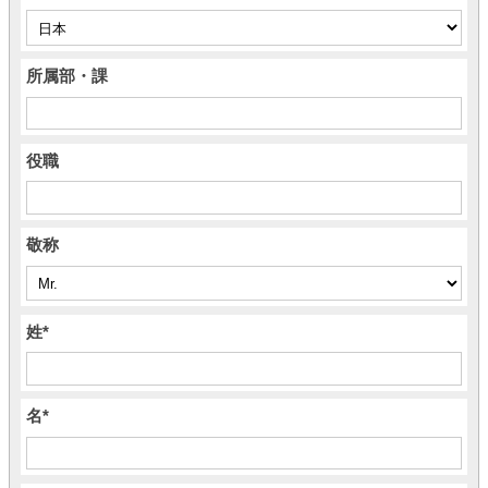
所属部・課
役職
敬称
姓
*
名
*